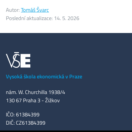
Autor:
Tomáš Švarc
Poslední aktualizace:
14. 5. 2026
Vysoká škola ekonomická v Praze
nám. W. Churchilla 1938/4
130 67 Praha 3 - Žižkov
IČO: 61384399
DIČ: CZ61384399