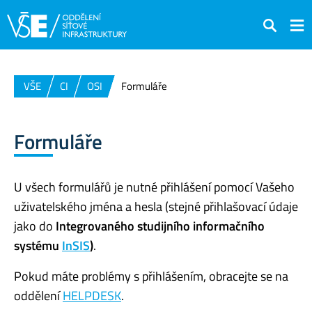
Hledat
VŠE
CI
OSI
Formuláře
Formuláře
U všech formulářů je nutné přihlášení pomocí Vašeho
uživatelského jména a hesla (stejné přihlašovací údaje
jako do
Integrovaného studijního informačního
systému
InSIS
)
.
Pokud máte problémy s přihlášením, obracejte se na
oddělení
HELPDESK
.